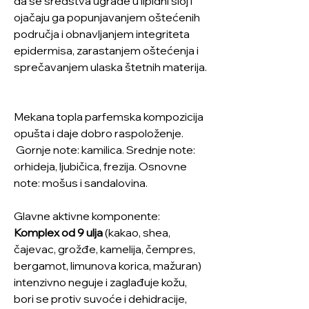
da se sredstva ugrade u lipidni sloj i
ojačaju ga popunjavanjem oštećenih
područja i obnavljanjem integriteta
epidermisa, zarastanjem oštećenja i
sprečavanjem ulaska štetnih materija.
Mekana topla parfemska kompozicija
opušta i daje dobro raspoloženje.
Gornje note: kamilica. Srednje note:
orhideja, ljubičica, frezija. Osnovne
note: mošus i sandalovina.
Glavne aktivne komponente:
Komplex od 9 ulja
(kakao, shea,
čajevac, grožđe, kamelija, čempres,
bergamot, limunova korica, mažuran)
intenzivno neguje i zaglađuje kožu,
bori se protiv suvoće i dehidracije,