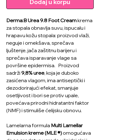
Dodaj u korpu
Derma:B Urea 9.8 Foot Cream
krema
za stopala obnavlja suvu, ispucalu i
hrapavu kožu stopala: proizvod vlaži,
neguje i omekšava, sprečava
ljuštenje, jača zaštitnu barijeru i
sprečava isparavanje vlage sa
površine epidermisa. Proizvod
sadrži
9,8% uree
, koja je duboko
zasićena vlagom, ima antiseptički i
dezodorirajući efekat, smanjuje
osetljivost i bori se protiv upale,
povećava prirodni hidratantni faktor
(NMF) i stimuliše ćelijsku obnovu.
Lamelarna formula
Multi Lamellar
Emulsion kreme (MLE ®)
omogućava