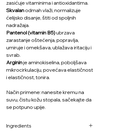
zasićuje vitaminima i antioxidantima.
Skvalan
odmah vlaži, normalizuje
ćelijsko disanje, štiti od spoljnih
nadražaja.
Pantenol (vitamin B5)
ubrzava
zarastanje oštećenja, popravlja,
umiruje i omekšava, ublažava iritaciju i
svrab.
Arginin
je aminokiselina, poboljšava
mikrocirkulaciju, povećava elastičnost
i elastičnost, tonira.
Način primene: nanesite kremu na
suvu, čistu kožu stopala, sačekajte da
se potpuno upije.
Ingredients
Purified Water, Urea, Cacao Seed