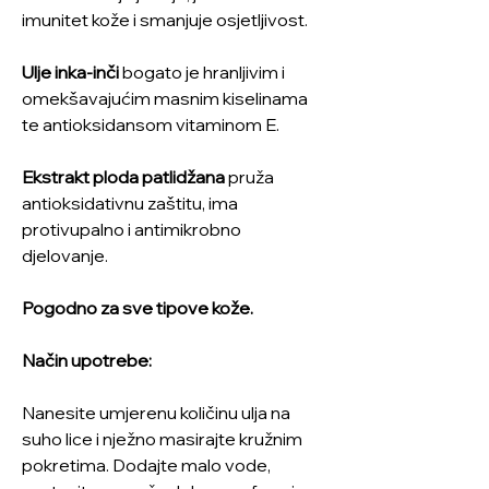
imunitet kože i smanjuje osjetljivost.
Ulje inka-inči
bogato je hranljivim i
omekšavajućim masnim kiselinama
te antioksidansom vitaminom E.
Ekstrakt ploda patlidžana
pruža
antioksidativnu zaštitu, ima
protivupalno i antimikrobno
djelovanje.
Pogodno za sve tipove kože.
Način upotrebe:
Nanesite umjerenu količinu ulja na
suho lice i nježno masirajte kružnim
pokretima. Dodajte malo vode,