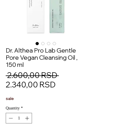
Dr. Althea Pro Lab Gentle
Pore Vegan Cleansing Oil ,
150 ml
Regular
 2.600,00 RSD 
Sale
Price
2.340,00 RSD
Price
sale
Quantity
*