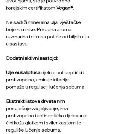
životinjama, što je potvrđeno
korejskim certifikatom
Vegan®
.
Ne sadrži mineralna ulja, vještačke
boje ni mirise. Prirodna aroma
ruzmarina i citrusa potiče od biljnih ulja
u sastavu.
Dodatni aktivni sastojci:
Ulje eukaliptusa
djeluje antiseptički i
protivupalno, umiruje iritacije i
pomaže u regulaciji lučenja sebuma.
Ekstrakt listova drveta nim
pospješuje zacjeljivanje, ima
protivupalno i antiseptičko djelovanje,
čini kožu glatkom i svilenkastom te
reguliše lučenje sebuma.