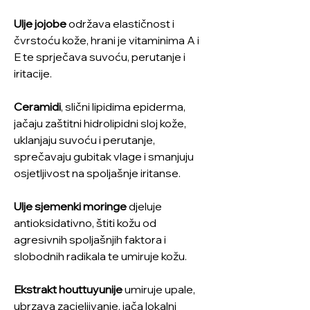
Ulje jojobe
održava elastičnost i
čvrstoću kože, hrani je vitaminima A i
E te sprječava suvoću, perutanje i
iritacije.
Ceramidi
, slični lipidima epiderma,
jačaju zaštitni hidrolipidni sloj kože,
uklanjaju suvoću i perutanje,
sprečavaju gubitak vlage i smanjuju
osjetljivost na spoljašnje iritanse.
Ulje sjemenki moringe
djeluje
antioksidativno, štiti kožu od
agresivnih spoljašnjih faktora i
slobodnih radikala te umiruje kožu.
Ekstrakt houttuyunije
umiruje upale,
ubrzava zacjeljivanje, jača lokalni