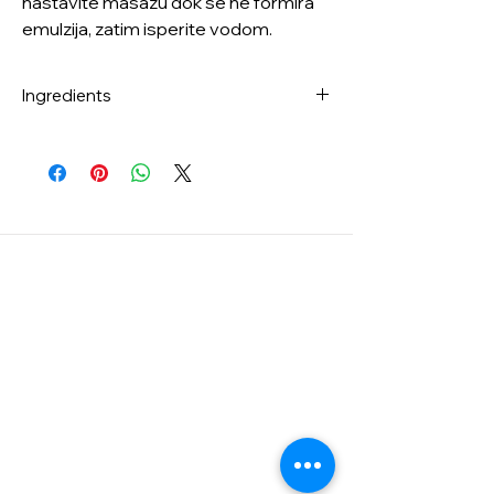
nastavite masažu dok se ne formira
emulzija, zatim isperite vodom.
Ingredients
Ethylhexyl Palmitate, Isopropyl Myristate,
PEG-20 Glyceryl Triisostearate,
Caprylic/Capric Triglyceride, Cetyl
Ethylhexanoate, Carthamus Tinctorius
(Safflower) Seed Oil, Water, Rosmarinus
Officinalis (Rosemary) Leaf Oil, Melia
Azadirachta Leaf Extract, Melia
Azadirachta Flower Extract, Citrus
Aurantium Dulcis (Orange) Peel Oil,
Coccinia Indica Fruit Extract, Solanum
Melongena (Eggplant) Fruit Extract, Aloe
Barbadensis Flower Extract, Amber
Powder, Curcuma Longa (Turmeric) Root
Extract, Ocimum Sa