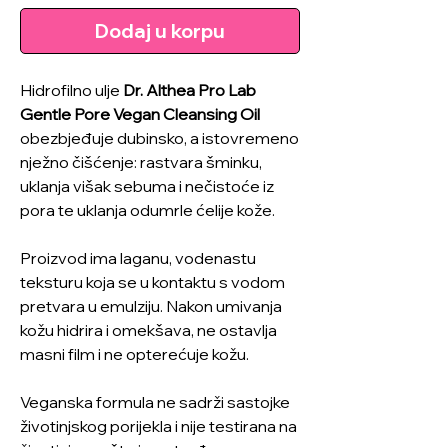
Dodaj u korpu
Hidrofilno ulje
Dr. Althea Pro Lab
Gentle Pore Vegan Cleansing Oil
obezbjeđuje dubinsko, a istovremeno
nježno čišćenje: rastvara šminku,
uklanja višak sebuma i nečistoće iz
pora te uklanja odumrle ćelije kože.
Proizvod ima laganu, vodenastu
teksturu koja se u kontaktu s vodom
pretvara u emulziju. Nakon umivanja
kožu hidrira i omekšava, ne ostavlja
masni film i ne opterećuje kožu.
Veganska formula ne sadrži sastojke
životinjskog porijekla i nije testirana na