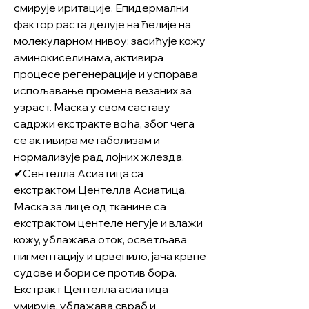
смирује иритације. Епидермални
фактор раста делује на ћелије на
молекуларном нивоу: засићује кожу
аминокиселинама, активира
процесе регенерације и успорава
испољавање промена везаних за
узраст. Маска у свом саставу
садржи екстракте воћа, због чега
се активира метаболизам и
нормализује рад лојних жлезда.
✔Сентелла Асиатица са
екстрактом Центелла Асиатица.
Маска за лице од тканине са
екстрактом центеле негује и влажи
кожу, ублажава оток, осветљава
пигментацију и црвенило, јача крвне
судове и бори се против бора.
Екстракт Центелла асиатица
умирује, ублажава свраб и