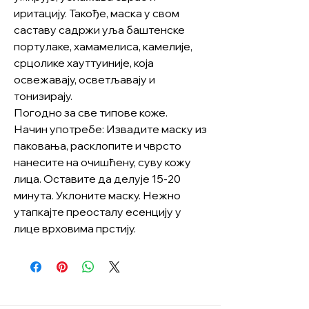
иритацију. Такође, маска у свом
саставу садржи уља баштенске
портулаке, хамамелиса, камелије,
срцолике хауттуиније, која
освежавају, осветљавају и
тонизирају.
Погодно за све типове коже.
Начин употребе: Извадите маску из
паковања, расклопите и чврсто
нанесите на очишћену, суву кожу
лица. Оставите да делује 15-20
минута. Уклоните маску. Нежно
утапкајте преосталу есенцију у
лице врховима прстију.