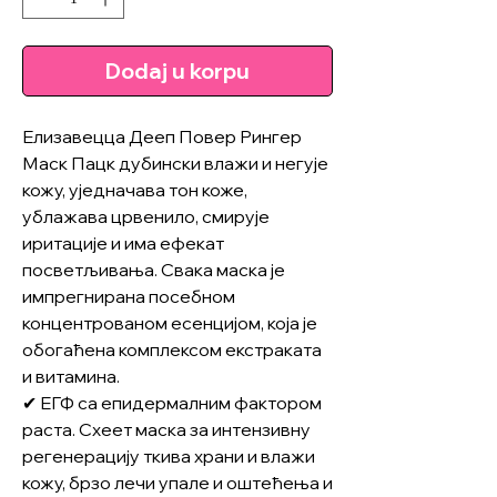
Dodaj u korpu
Елизавецца Дееп Повер Рингер
Маск Пацк дубински влажи и негује
кожу, уједначава тон коже,
ублажава црвенило, смирује
иритације и има ефекат
посветљивања. Свака маска је
импрегнирана посебном
концентрованом есенцијом, која је
обогаћена комплексом екстраката
и витамина.
✔ ЕГФ са епидермалним фактором
раста. Схеет маска за интензивну
регенерацију ткива храни и влажи
кожу, брзо лечи упале и оштећења и