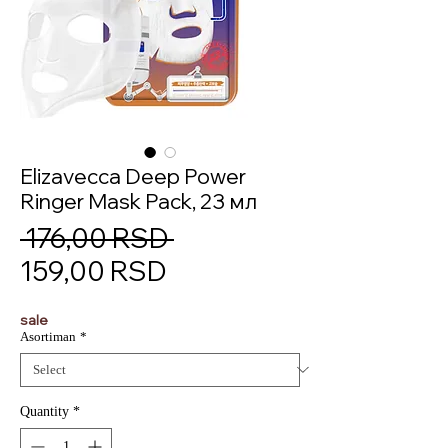
Elizavecca Deep Power
Ringer Mask Pack, 23 мл
Regular
 176,00 RSD 
Sale
Price
159,00 RSD
Price
sale
Asortiman
*
Quantity
*