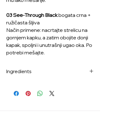
03 See-Through Black
bogata crna +
ružičasta šljiva
Način primene: nacrtajte strelicu na
gornjem kapku, a zatim obojite donji
kapak, spoljni i unutrašnji ugao oka. Po
potrebi mešajte.
Ingredients
03 SEE-THROUGH
BLACK: Trimethylsiloxysilicate, Methyl
Trimethicone, Synthetic Fluorphlogopite,
Dimethicone, Synthetic Wax,
Cyclopentasiloxane, Ceresin,
Octyldodecanol, Polybutene, Copernicia
Cerifera (Carnauba) Wax Silica, Cetearyl
Alcohol, Disteardimonium Hectorite,
Glyceryl Caprylate, Titanium Dioxide, Iron