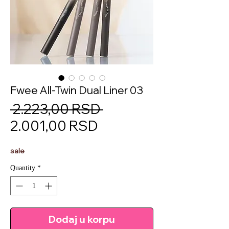
Fwee All-Twin Dual Liner 03
Regular
 2.223,00 RSD 
Sale
Price
2.001,00 RSD
Price
sale
Quantity
*
Dodaj u korpu