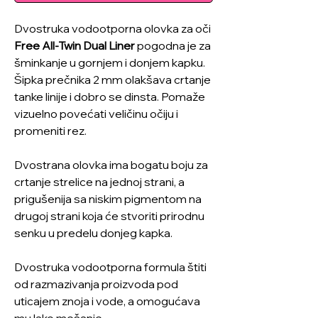
Dvostruka vodootporna olovka za oči
Free All-Twin Dual Liner
pogodna je za
šminkanje u gornjem i donjem kapku.
Šipka prečnika 2 mm olakšava crtanje
tanke linije i dobro se dinsta. Pomaže
vizuelno povećati veličinu očiju i
promeniti rez.
Dvostrana olovka ima bogatu boju za
crtanje strelice na jednoj strani, a
prigušenija sa niskim pigmentom na
drugoj strani koja će stvoriti prirodnu
senku u predelu donjeg kapka.
Dvostruka vodootporna formula štiti
od razmazivanja proizvoda pod
uticajem znoja i vode, a omogućava
mu lako mešanje.