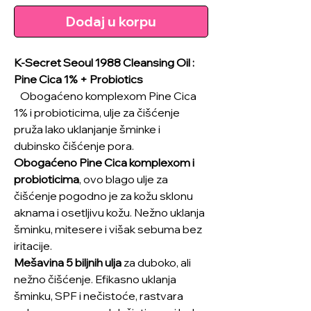
Dodaj u korpu
K-Secret Seoul 1988 Cleansing Oil :
Pine Cica 1% + Probiotics
Obogaćeno komplexom Pine Cica
1% i probioticima, ulje za čišćenje
pruža lako uklanjanje šminke i
dubinsko čišćenje pora.
Obogaćeno Pine Cica komplexom i
probioticima
, ovo blago ulje za
čišćenje pogodno je za kožu sklonu
aknama i osetljivu kožu. Nežno uklanja
šminku, mitesere i višak sebuma bez
iritacije.
Mešavina 5 biljnih ulja
za duboko, ali
nežno čišćenje. Efikasno uklanja
šminku, SPF i nečistoće, rastvara