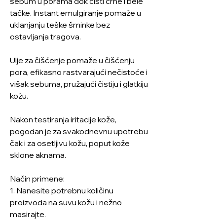
sebum u porama dok čisti crne i bele
tačke. Instant emulgiranje pomaže u
uklanjanju teške šminke bez
ostavljanja tragova.
Ulje za čišćenje pomaže u čišćenju
pora, efikasno rastvarajući nečistoće i
višak sebuma, pružajući čistiju i glatkiju
kožu.
Nakon testiranja iritacije kože,
pogodan je za svakodnevnu upotrebu
čak i za osetljivu kožu, poput kože
sklone aknama.
Način primene:
1. Nanesite potrebnu količinu
proizvoda na suvu kožu i nežno
masirajte.