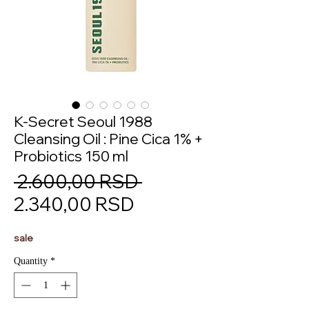
K-Secret Seoul 1988
Cleansing Oil : Pine Cica 1% +
Probiotics 150 ml
Regular
 2.600,00 RSD 
Sale
Price
2.340,00 RSD
Price
sale
Quantity
*