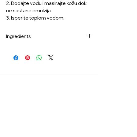
2. Dodajte vodu i masirajte kožu dok
ne nastane emulzija.
3. Isperite toplom vodom.
Ingredients
Ethylhexyl Palmitate, Sorbeth-30
Tetraoleate, Macadamia Ternifolia Seed
Oil, Olea Europaea (Olive) Fruit Oil, Vitis
Vinifera (Grape) Seed Oil, Helianthus
Annuus (Sunflower) Seed Oil,
Simmondsia Chinensis (Jojoba) Seed Oil,
Pinus Densiflora Leaf Extract, Centella
Asiatica Extract, Butylene Glycol, 1,2-
Hexanediol, Glycoproteins,
Madecassoside, Madecassic Acid,
Asiaticoside, Asiatic Acid