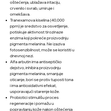
oštećenja, ublažava iritaciju,
crvenilo i svrab, umiruje i
omekšava.
Tranexamova kiselina (40,000
ppm) je sredstvo za osvetljenje,
potiskuje aktivnost tirozinaze
enzima koji pokreće proizvodnju
pigmenta melanina. Ne izaziva
fotosenzibilnost, može se koristiti u
dnevnoj nezi.
Alfa arbutin ima antiseptičko
dejstvo, inhibira proizvodnju
pigmenta melanina, smanjuje
oticanje, bori se protiv tuposti tona
i ima antioxidativni efekat,
usporavajući starenje kože.
Probiotici stimulišu proces
regeneracije i pomažu u
popravljanju kože nakon oštećenja