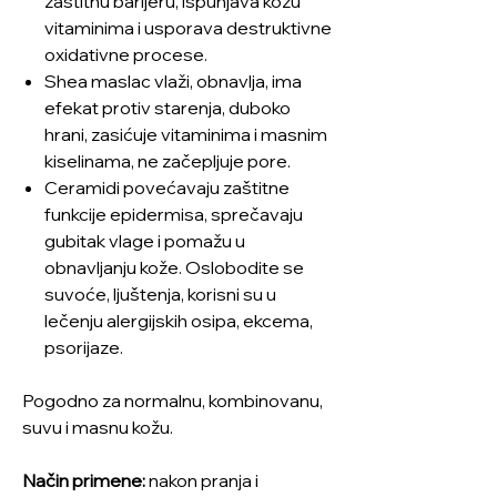
zaštitnu barijeru, ispunjava kožu
vitaminima i usporava destruktivne
oxidativne procese.
Shea maslac vlaži, obnavlja, ima
efekat protiv starenja, duboko
hrani, zasićuje vitaminima i masnim
kiselinama, ne začepljuje pore.
Ceramidi povećavaju zaštitne
funkcije epidermisa, sprečavaju
gubitak vlage i pomažu u
obnavljanju kože. Oslobodite se
suvoće, ljuštenja, korisni su u
lečenju alergijskih osipa, ekcema,
psorijaze.
Pogodno za normalnu, kombinovanu,
suvu i masnu kožu.
Način primene:
nakon pranja i