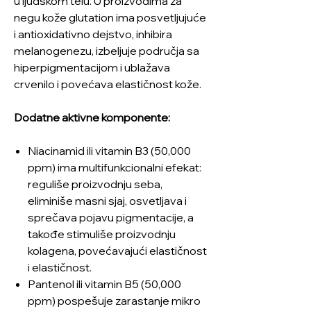
u ljudskom telu. U proizvodima za
negu kože glutation ima posvetljujuće
i antioxidativno dejstvo, inhibira
melanogenezu, izbeljuje područja sa
hiperpigmentacijom i ublažava
crvenilo i povećava elastičnost kože.
Dodatne aktivne komponente:
Niacinamid ili vitamin B3 (50,000
ppm) ima multifunkcionalni efekat:
reguliše proizvodnju seba,
eliminiše masni sjaj, osvetljava i
sprečava pojavu pigmentacije, a
takođe stimuliše proizvodnju
kolagena, povećavajući elastičnost
i elastičnost.
Pantenol ili vitamin B5 (50,000
ppm) pospešuje zarastanje mikro