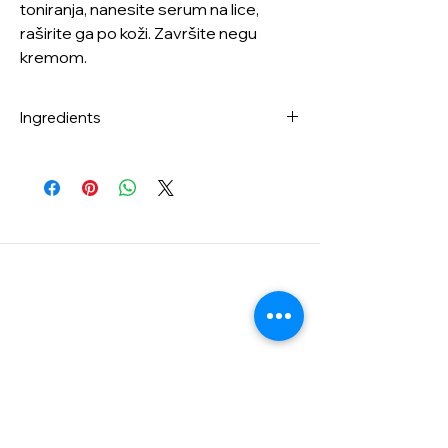
toniranja, nanesite serum na lice,
raširite ga po koži. Završite negu
kremom.
Ingredients
Vaccinium Vitis-Idaea Fruit Extract
(604,074ppm), Butylene Glycol,
Niacinamide (50,000ppm), Panthenol
(50,000ppm), Tranexamic Acid
(40,000ppm), Water, 1,2-Hexanediol,
Neopentyl Glycol Dicaprate,
Caprylic/Capric Triglyceride, Sorbitol,
Bifida Ferment Lysate, Chondrus Crispus
Extract, Butyrospermum Parkii (Shea)
Butter, Saccharum Officinarum
(Sugarcane) Extract, Alpha-Arbutin,
Sodium Hyaluronate, Melia Azadirachta
Flower Extract, Ocimum Sanctum Leaf
Extract, Melia Azadirachta Leaf
ExtractOcimum Sanctum Leaf Extract,