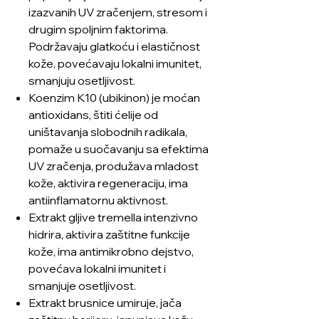
izazvanih UV zračenjem, stresom i
drugim spoljnim faktorima.
Podržavaju glatkoću i elastičnost
kože, povećavaju lokalni imunitet,
smanjuju osetljivost.
Koenzim K10 (ubikinon) je moćan
antioxidans, štiti ćelije od
uništavanja slobodnih radikala,
pomaže u suočavanju sa efektima
UV zračenja, produžava mladost
kože, aktivira regeneraciju, ima
antiinflamatornu aktivnost.
Extrakt gljive tremella intenzivno
hidrira, aktivira zaštitne funkcije
kože, ima antimikrobno dejstvo,
povećava lokalni imunitet i
smanjuje osetljivost.
Extrakt brusnice umiruje, jača