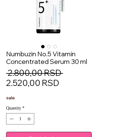
Numbuzin No.5 Vitamin
Concentrated Serum 30 ml
Regular
 2.800,00 RSD 
Sale
Price
2.520,00 RSD
Price
sale
Quantity
*