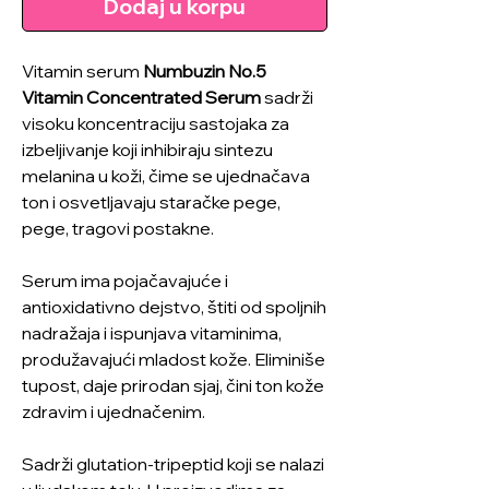
Dodaj u korpu
Vitamin serum
Numbuzin No.5
Vitamin Concentrated Serum
sadrži
visoku koncentraciju sastojaka za
izbeljivanje koji inhibiraju sintezu
melanina u koži, čime se ujednačava
ton i osvetljavaju staračke pege,
pege, tragovi postakne.
Serum ima pojačavajuće i
antioxidativno dejstvo, štiti od spoljnih
nadražaja i ispunjava vitaminima,
produžavajući mladost kože. Eliminiše
tupost, daje prirodan sjaj, čini ton kože
zdravim i ujednačenim.
Sadrži glutation-tripeptid koji se nalazi