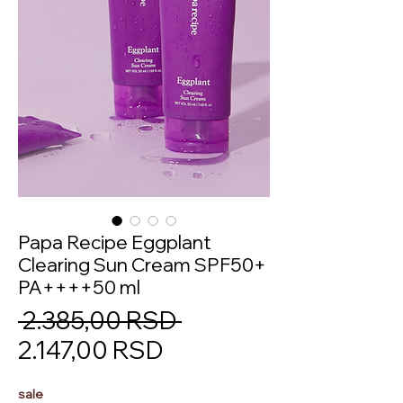
Papa Recipe Eggplant
Clearing Sun Cream SPF50+
PA++++50 ml
Regular
 2.385,00 RSD 
Sale
Price
2.147,00 RSD
Price
sale