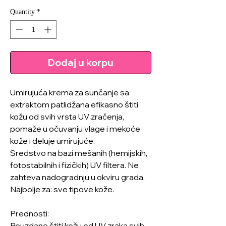
Quantity
*
Dodaj u korpu
Umirujuća krema za sunčanje sa
extraktom patlidžana efikasno štiti
kožu od svih vrsta UV zračenja,
pomaže u očuvanju vlage i mekoće
kože i deluje umirujuće.
Sredstvo na bazi mešanih (hemijskih,
fotostabilnih i fizičkih) UV filtera. Ne
zahteva nadogradnju u okviru grada.
Najbolje za: sve tipove kože.
Prednosti:
Pouzdano štiti kožu od UV zraka svih