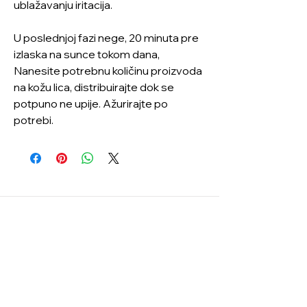
ublažavanju iritacija.
U poslednjoj fazi nege, 20 minuta pre
izlaska na sunce tokom dana,
Nanesite potrebnu količinu proizvoda
na kožu lica, distribuirajte dok se
potpuno ne upije. Ažurirajte po
potrebi.