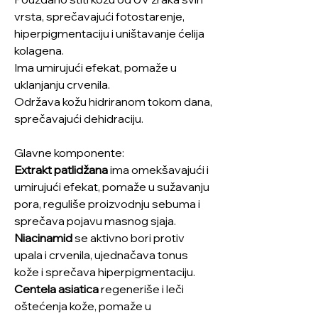
vrsta, sprečavajući fotostarenje,
hiperpigmentaciju i uništavanje ćelija
kolagena.
Ima umirujući efekat, pomaže u
uklanjanju crvenila.
Održava kožu hidriranom tokom dana,
sprečavajući dehidraciju.
Glavne komponente:
Extrakt patlidžana
ima omekšavajući i
umirujući efekat, pomaže u sužavanju
pora, reguliše proizvodnju sebuma i
sprečava pojavu masnog sjaja.
Niacinamid
se aktivno bori protiv
upala i crvenila, ujednačava tonus
kože i sprečava hiperpigmentaciju.
Centela asiatica
regeneriše i leči
oštećenja kože, pomaže u